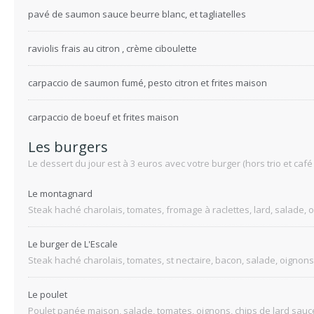
pavé de saumon sauce beurre blanc, et tagliatelles
raviolis frais au citron , crème ciboulette
carpaccio de saumon fumé, pesto citron et frites maison
carpaccio de boeuf et frites maison
Les burgers
Le dessert du jour est à 3 euros avec votre burger (hors trio et ca
Le montagnard
Steak haché charolais, tomates, fromage à raclettes, lard, salade,
Le burger de L'Escale
Steak haché charolais, tomates, st nectaire, bacon, salade, oigno
Le poulet
Poulet panée maison, salade, tomates, oignons, chips de lard sau