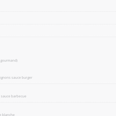
fé gourmand)
 oignons sauce burger
ns sauce barbecue
ce blanche