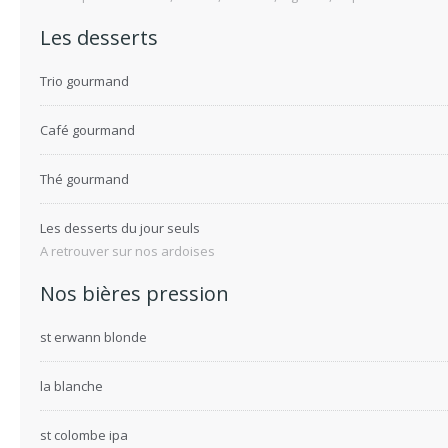
Les desserts
Trio gourmand
Café gourmand
Thé gourmand
Les desserts du jour seuls
A retrouver sur nos ardoises
Nos bières pression
st erwann blonde
la blanche
st colombe ipa