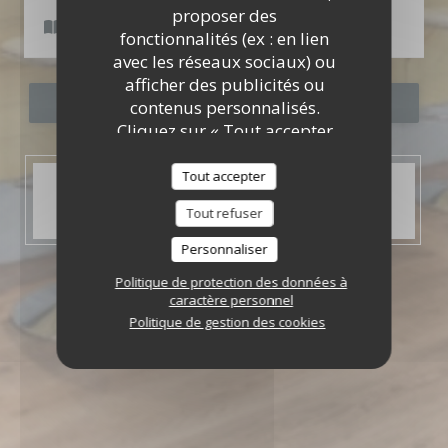
L'Escale
proposer des
Cartes & Menus
fonctionnalités (ex : en lien
avec les réseaux sociaux) ou
afficher des publicités ou
RÉSERVER
contenus personnalisés.
Cliquez sur « Tout accepter
», « Tout refuser » ou «
Personnaliser » pour gérer
Tout accepter
HORAIRES
vos préférences. Vous
Ouvert aujourd'hui de 11:00 à 22:00
Tout refuser
pouvez modifier vos choix à
tout moment en cliquant
Personnaliser
sur l'icône représentant un
Politique de protection des données à
cookie en bas à gauche des
caractère personnel
pages du site.
Politique de gestion des cookies