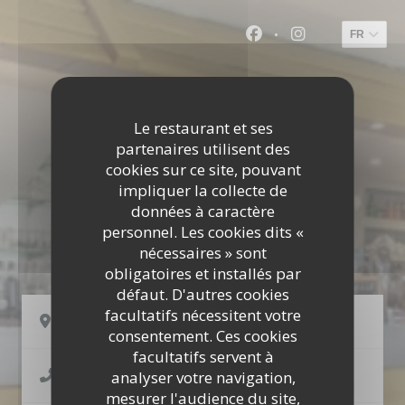
Personnalisation de vos choix en matière de cookies
FR
Facebook ((ouvre un
Instagram ((o
Le restaurant et ses
partenaires utilisent des
cookies sur ce site, pouvant
impliquer la collecte de
données à caractère
personnel. Les cookies dits «
L'ESCALE
nécessaires » sont
obligatoires et installés par
défaut. D'autres cookies
facultatifs nécessitent votre
((ouvre un
3 Place de la Gare 35360 MONTAUBAN DE BRETAGNE
consentement. Ces cookies
facultatifs servent à
02 99 06 64 17
analyser votre navigation,
mesurer l'audience du site,