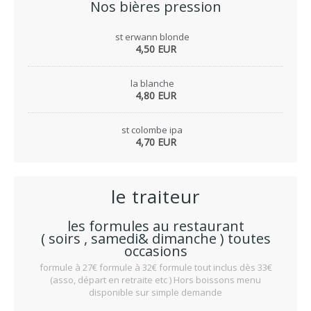
Nos bières pression
st erwann blonde
4,50 EUR
la blanche
4,80 EUR
st colombe ipa
4,70 EUR
le traiteur
les formules au restaurant
( soirs , samedi& dimanche ) toutes
occasions
formule à 27€ formule à 32€ formule tout inclus dès 33€
(asso, départ en retraite etc ) Hors boissons menu
disponible sur simple demande