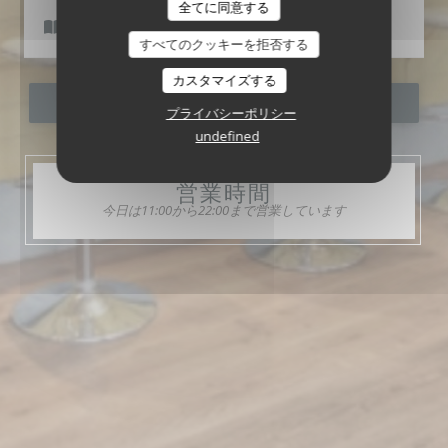
L'Escale
全てに同意する
メニュー
すべてのクッキーを拒否する
カスタマイズする
予約
プライバシーポリシー
undefined
営業時間
今日は11:00から22:00まで営業しています