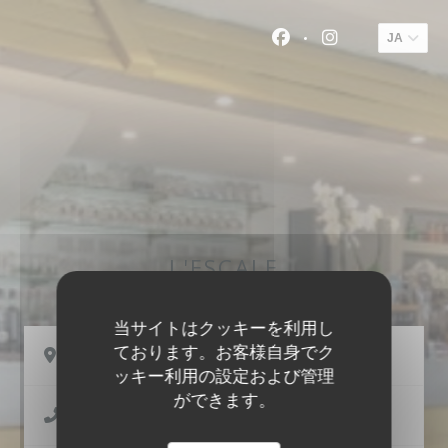
クッキー利用の管理について
JA
Facebook ((新
Instagram
L'ESCALE
当サイトはクッキーを利用し
ております。お客様自身でク
((新しい
3 Place de la Gare 35360 MONTAUBAN DE BRETAGNE
ッキー利用の設定および管理
ができます。
02 99 06 64 17