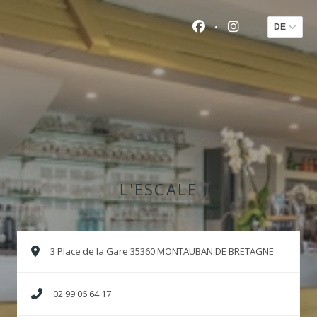
DE
Facebook ((öffnet e
Instagram ((ö
L'ESCALE
((öffnet e
3 Place de la Gare 35360 MONTAUBAN DE BRETAGNE
02 99 06 64 17