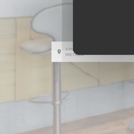
3 Place de la Gare 35360 MONTAUBAN
((在新窗口中打开))
BRETAGNE