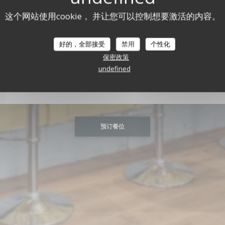
这个网站使用cookie， 并让您可以控制想要激活的内容。
营业时间
今天开放直到17:00
L'Escale
好的，全部接受
禁用
个性化
保密政策
undefined
 DE
02 99 06 64 17
预订餐位