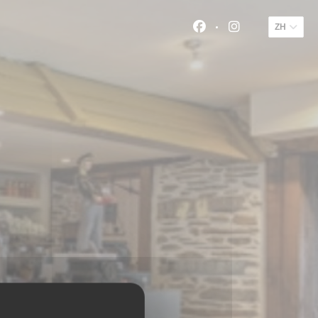
ZH
Facebook ((在新窗
Instagram 