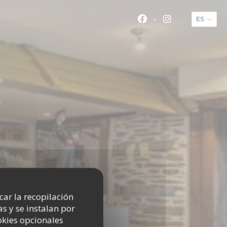
ES
Facebook ((abre en
Instagram ((a
icar la recopilación
s y se instalan por
okies opcionales