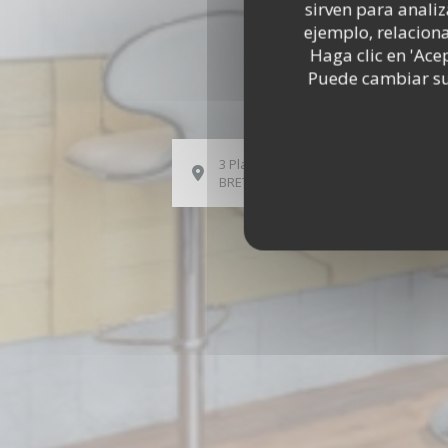
sirven para analiz
ejemplo, relacion
Haga clic en 'Ace
Puede cambiar sus
3 Place de la Gare 35360 MONTAUBAN
((abre en una nueva ventan
BRETAGNE