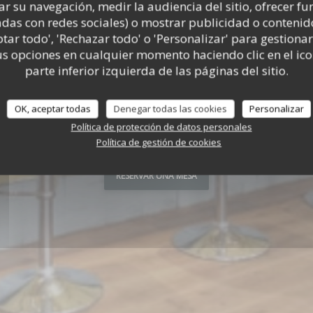
ar su navegación, medir la audiencia del sitio, ofrecer f
adas con redes sociales) o mostrar publicidad o contenid
HORARIO DE APERTURA
ptar todo', 'Rechazar todo' o 'Personalizar' para gestionar
Abierto hoy de las 11:00 hasta las 22:00
L'Escale
 opciones en cualquier momento haciendo clic en el ico
parte inferior izquierda de las páginas del sitio.
OK, aceptar todas
Denegar todas las cookies
Personalizar
 DE
02 99 06 64 17
a))
Política de protección de datos personales
Política de gestión de cookies
RESERVAR UNA MESA